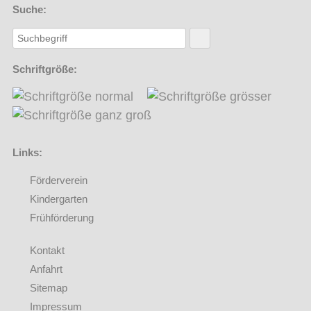
Suche:
Schriftgröße:
Links:
Förderverein
(Externer Link öffnet in einem neuen Browserfenster)
Kindergarten
Frühförderung
Kontakt
Anfahrt
Sitemap
Impressum