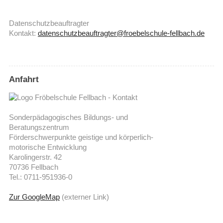
Datenschutzbeauftragter
Kontakt:
datenschutzbeauftragter@froebelschule-fellbach.de
Anfahrt
Sonderpädagogisches Bildungs- und
Beratungszentrum
Förderschwerpunkte geistige und körperlich-
motorische Entwicklung
Karolingerstr. 42
70736 Fellbach
Tel.: 0711-951936-0
(Externer Link öffnet in einem neuen Browserfenster)
Zur GoogleMap
(externer Link)