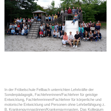
In der Fröbelschule Fellbach unterrichten Lehrkräfte der
Sonderpädagogik, Fachlehrerinnen/Fachlehrer für geistige
Entwicklung, Fachlehrerinnen/Fachlehrer für körperliche und
motorische Entwicklung und Personen ohne Lehrbefähigung z.
B. Krankengymnastinnen/Krankengymnasten. Das Kollegium