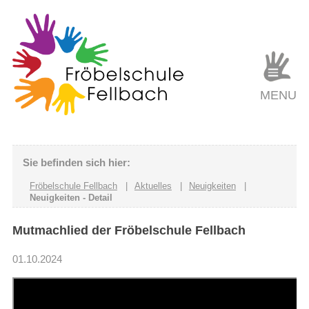
MENU
Sie befinden sich hier:
Fröbelschule Fellbach
|
Aktuelles
|
Neuigkeiten
|
Neuigkeiten - Detail
Mutmachlied der Fröbelschule Fellbach
01.10.2024