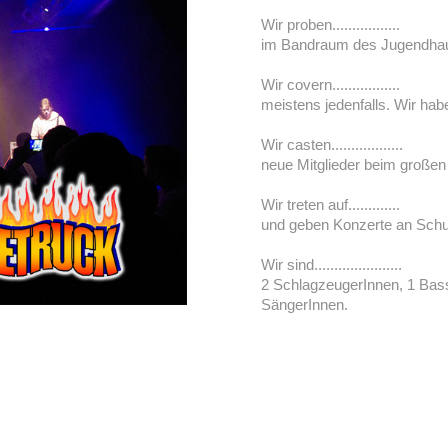
Wir proben.................
im Bandraum des Jugendhaus
Wir covern.................
meistens jedenfalls. Wir ha
Wir casten..................
neue Mitglieder beim großen
Wir treten auf.............
und geben Konzerte an Schule
Wir sind......................
2 SchlagzeugerInnen, 1 Bassi
SängerInnen.