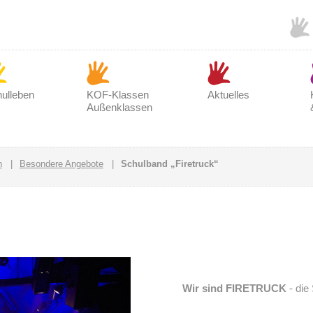
ulleben
KOF-Klassen
Aktuelles
Außenklassen
n
|
Besondere Angebote
|
Schulband „Firetruck“
Wir sind FIRETRUCK
- die