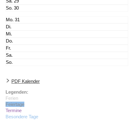
29
30
31
(Externer Link öffnet in einem neuen Browserfenster)
PDF Kalender
Legenden:
Ferien
Feiertage
Termine
Besondere Tage