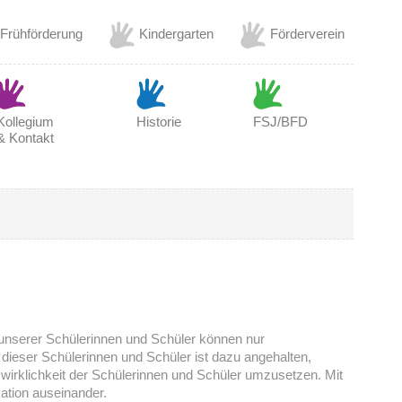
(Externer Link öffnet in einem neuen Browserfenster)
(Externer Link öffnet in einem neuen Browser
(Externer Link öffnet 
Frühförderung
Kindergarten
Förderverein
Kollegium
Historie
FSJ/BFD
& Kontakt
unserer Schülerinnen und Schüler können nur
dieser Schülerinnen und Schüler ist dazu angehalten,
irklichkeit der Schülerinnen und Schüler umzusetzen. Mit
ation auseinander.