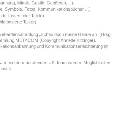
annung, Mimik, Gestik, Gebärden,…),
mme, Symbole, Fotos, Kommunikationsbücher,…)
de Tasten oder Tafeln)
letbasierte Talker)
ie Gebärdensammlung „Schau doch meine Hände an“ (Hrsg.
ammlung METACOM (Copyright Annette Kitzinger).
nikationsanbahnung und Kommunikationserleichterung im
eam und dem beratenden UK-Team werden Möglichkeiten
passt.